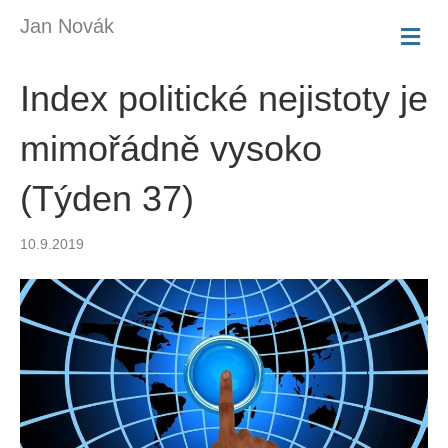
Jan Novák
M
E
N
Index politické nejistoty je
U
mimořádně vysoko
(Týden 37)
10.9.2019