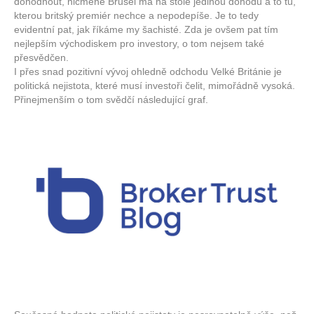
dohodnout, nicméně Brusel má na stole jedinou dohodu a to tu,
kterou britský premiér nechce a nepodepíše. Je to tedy
evidentní pat, jak říkáme my šachisté. Zda je ovšem pat tím
nejlepším východiskem pro investory, o tom nejsem také
přesvědčen.
I přes snad pozitivní vývoj ohledně odchodu Velké Británie je
politická nejistota, které musí investoři čelit, mimořádně vysoká.
Přinejmenším o tom svědčí následující graf.