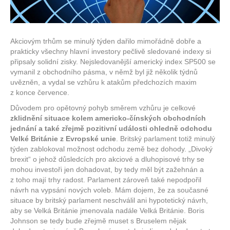
Akciovým trhům se minulý týden dařilo mimořádně dobře a
prakticky všechny hlavní investory pečlivě sledované indexy si
připsaly solidní zisky. Nejsledovanější americký index SP500 se
vymanil z obchodního pásma, v němž byl již několik týdnů
uvězněn, a vydal se vzhůru k atakům předchozích maxim
z konce července.
Důvodem pro opětovný pohyb směrem vzhůru je celkové
zklidnění situace kolem americko-čínských obchodních
jednání a také zřejmě pozitivní události ohledně odchodu
Velké Británie z Evropské unie
. Britský parlament totiž minulý
týden zablokoval možnost odchodu země bez dohody. „Divoký
brexit“ o jehož důsledcích pro akciové a dluhopisové trhy se
mohou investoři jen dohadovat, by tedy měl být zažehnán a
z toho mají trhy radost. Parlament zároveň také nepodpořil
návrh na vypsání nových voleb. Mám dojem, že za současné
situace by britský parlament neschválil ani hypotetický návrh,
aby se Velká Británie jmenovala nadále Velká Británie. Boris
Johnson se tedy bude zřejmě muset s Bruselem nějak