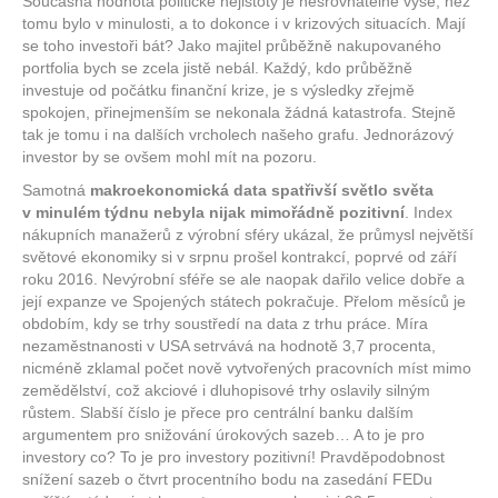
Současná hodnota politické nejistoty je nesrovnatelně výše, než
tomu bylo v minulosti, a to dokonce i v krizových situacích. Mají
se toho investoři bát? Jako majitel průběžně nakupovaného
portfolia bych se zcela jistě nebál. Každý, kdo průběžně
investuje od počátku finanční krize, je s výsledky zřejmě
spokojen, přinejmenším se nekonala žádná katastrofa. Stejně
tak je tomu i na dalších vrcholech našeho grafu. Jednorázový
investor by se ovšem mohl mít na pozoru.
Samotná
makroekonomická data spatřivší světlo světa
v minulém týdnu nebyla nijak mimořádně pozitivní
. Index
nákupních manažerů z výrobní sféry ukázal, že průmysl největší
světové ekonomiky si v srpnu prošel kontrakcí, poprvé od září
roku 2016. Nevýrobní sféře se ale naopak dařilo velice dobře a
její expanze ve Spojených státech pokračuje. Přelom měsíců je
obdobím, kdy se trhy soustředí na data z trhu práce. Míra
nezaměstnanosti v USA setrvává na hodnotě 3,7 procenta,
nicméně zklamal počet nově vytvořených pracovních míst mimo
zemědělství, což akciové i dluhopisové trhy oslavily silným
růstem. Slabší číslo je přece pro centrální banku dalším
argumentem pro snižování úrokových sazeb… A to je pro
investory co? To je pro investory pozitivní! Pravděpodobnost
snížení sazeb o čtvrt procentního bodu na zasedání FEDu