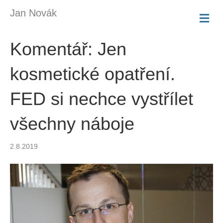
Jan Novák
M
E
N
Komentář: Jen
U
kosmetické opatření.
FED si nechce vystřílet
všechny náboje
2.8.2019