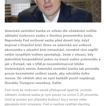
Americká centrální banka ve středu dle očekávání snížila
základní úrokovou sazbu o čtvrtinu procentního bodu.
Naposledy Fed snižoval sazby před deseti lety, když
bojoval s finanční krizí. Dnes se americká ani světová
ekonomika v zásadní krizi nenachází, nicméně růst napříč
celým vyspělým světem zpomaluje. Jsme v situaci, kdy
jednotlivá hospodářství jedou na hraně svého potenciálu a
jak v Evropě, tak v USA je nezaměstnanost blízko
historických minim. Americká centrální banka tak provedla
pouze kosmetické snížení sazeb, aby odvrátila riziko
recese. Do větších akcí se nyní bankéři pustit neplánují,
Donaldu Trumpovi navzdory. Zatím.
Fed musí ke snižování sazeb přistupovat opatrně, protože
základní úroková sazba je nyní pouze na úrovni 2,25 procenta,
čímž je prostor pro případný budoucí boj s recesí nebo
jakoukoliv krizí omezený. Fed si nechce vystřílet všechny