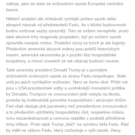
náboje, jako se stalo se snižováním sazeb Evropské centrální
bance.
Někteří analytici ale očekávali rychlejší pokles sazeb nebo
alespoň náznak od představitelů Fedu, že v blízké budoucnosti
budou snižovat sazby výrazněji. Toto se ovšem nenaplnilo, proto
také akciové trhy reagovaly propadem, byť po snížení sazeb
zpravidla naopak rostou. Poslední vývoj na trzích je ale logický.
Především americké akciové indexy jsou poblíž historických
maxim, americká ekonomika je v pozdní fázi hospodářské
konjuktury, a mnozí investoři se tak obávají budoucí recese.
Také americký prezident Donald Trump je s pomalým
snižováním úrokových sazeb ze strany Fedu nespokojen. Stále
volá po jejich rychlejším snižování. Není se čemu divit. Příští rok
jsou v USA prezidentské volby a uvolněnější monetární politika
by Donaldu Trumpovi ve znovuzvolení jistě nebyla na škodu,
protože by krátkodobě pomohla hospodářství i akciovým trhům.
Fed však sleduje jiné parametry než prezidentovo znovuzvolení,
a to především udržitelný hospodářský růst, respektive nízkou
míru nezaměstnanosti a cenovou stabilitu v podobě přiměřené
míry inflace. Proto také Trump „tlačí“ na výměnu šéfa Fedu. Rád
by viděl ve výboru Fedu, který rozhoduje o výši sazeb, členy,