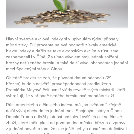
Hlavní světové akciové indexy si v uplynulém týdnu připsaly
mírné zisky. Půl procenta na své hodnotě získaly americké
hlavní indexy a dařilo se také evropským akciím a růst jsme
zaznamenali i v Číně. Za tímto vývojem stojí jednak snížení
hrozby neřízeného brexitu a také další vývoj obchodních jednání
mezi Spojenými státy a Čínou.
Ohledně brexitu se zdá, že původní datum odchodu (29.
března) bude s největší pravděpodobností prodlouženo.
Premiérka Mayová čelí uvnitř vlády revoltě svých ministrů, kteří
vyhrožují, že v případě tvrdého brexitu své mandáty složí.
Růst amerického a čínského indexu má „na svědomí“ zřejmě
další vývoj obchodních jednání mezi Spojenými státy a Čínou.
Donald Trump odložil platnost nastolení vyšších cel na čínské
zboží, které mělo platit od prvního dne měsíce března a zprávy
z jednání hovoří o tom, že sice ještě nebylo dosaženo definitivní