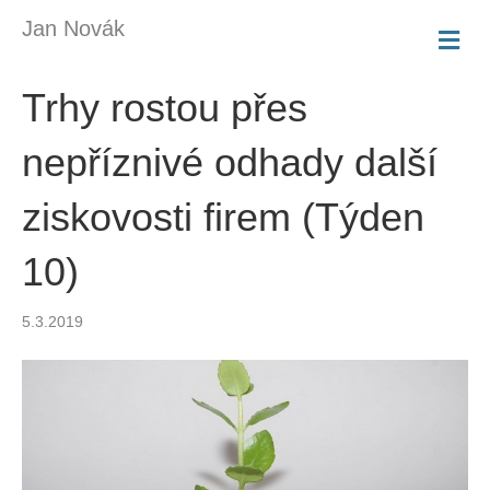
Jan Novák
M
E
N
Trhy rostou přes
U
nepříznivé odhady další
ziskovosti firem (Týden
10)
5.3.2019