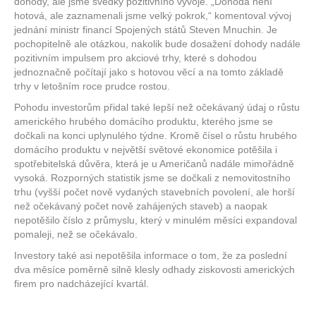
dohody, ale jsme svědky pozitivního vývoje. „Dohoda není
hotová, ale zaznamenali jsme velký pokrok,“ komentoval vývoj
jednání ministr financí Spojených států Steven Mnuchin. Je
pochopitelně ale otázkou, nakolik bude dosažení dohody nadále
pozitivním impulsem pro akciové trhy, které s dohodou
jednoznačně počítají jako s hotovou věcí a na tomto základě
trhy v letošním roce prudce rostou.
Pohodu investorům přidal také lepší než očekávaný údaj o růstu
amerického hrubého domácího produktu, kterého jsme se
dočkali na konci uplynulého týdne. Kromě čísel o růstu hrubého
domácího produktu v největší světové ekonomice potěšila i
spotřebitelská důvěra, která je u Američanů nadále mimořádně
vysoká. Rozporných statistik jsme se dočkali z nemovitostního
trhu (vyšší počet nově vydaných stavebních povolení, ale horší
než očekávaný počet nově zahájených staveb) a naopak
nepotěšilo číslo z průmyslu, který v minulém měsíci expandoval
pomaleji, než se očekávalo.
Investory také asi nepotěšila informace o tom, že za poslední
dva měsíce poměrně silně klesly odhady ziskovosti amerických
firem pro nadcházející kvartál.