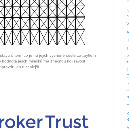
F
K
n
V
A
H
T
stavu o tom, co je na jejich vysněné cestě za „pytlem
P
že hodnota jejich miláčků má značnou kolísavost
z
 opravdu jen ti znalejší.
J
(
I
a
P
F
K
B
M