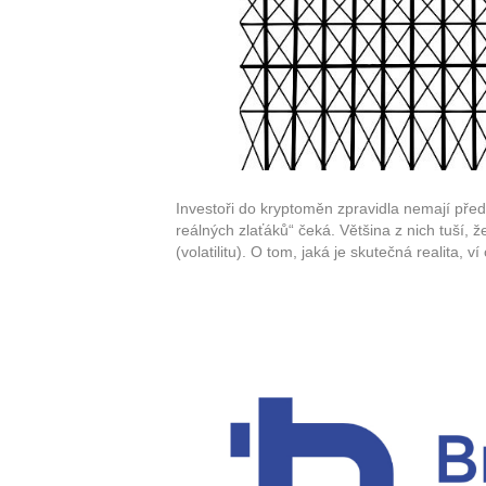
Investoři do kryptoměn zpravidla nemají před
reálných zlaťáků“ čeká. Většina z nich tuší, 
(volatilitu). O tom, jaká je skutečná realita, ví