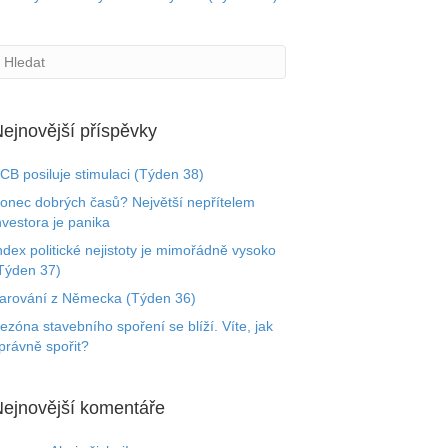
ejnovější příspěvky
CB posiluje stimulaci (Týden 38)
onec dobrých časů? Největší nepřítelem
nvestora je panika
ndex politické nejistoty je mimořádně vysoko
Týden 37)
arování z Německa (Týden 36)
ezóna stavebního spoření se blíží. Víte, jak
právně spořit?
ejnovější komentáře