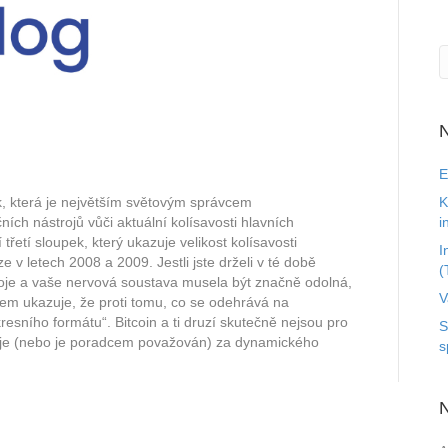
N
E
K
k, která je největším světovým správcem
i
ičních nástrojů vůči aktuální kolísavosti hlavních
řetí sloupek, který ukazuje velikost kolísavosti
I
e v letech 2008 a 2009. Jestli jste drželi v té době
(
i svoje a vaše nervová soustava musela být značně odolná,
V
všem ukazuje, že proti tomu, co se odehrává na
resního formátu“. Bitcoin a ti druzí skutečně nejsou pro
S
ažuje (nebo je poradcem považován) za dynamického
s
N