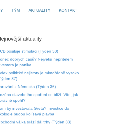
BY
TÝM
AKTUALITY
KONTAKT
ejnovější aktuality
CB posiluje stimulaci (Týden 38)
onec dobrých časů? Největší nepřítelem
nvestora je panika
ndex politické nejistoty je mimořádně vysoko
Týden 37)
arování z Německa (Týden 36)
ezóna stavebního spoření se blíží. Víte, jak
právně spořit?
am by investovala Greta? Investice do
kologie budou kolísavá plavba
bchodní válka sráží dál trhy (Týden 33)