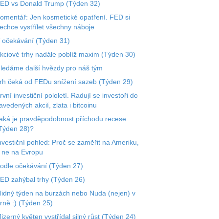
ED vs Donald Trump (Týden 32)
omentář: Jen kosmetické opatření. FED si
echce vystřílet všechny náboje
 očekávání (Týden 31)
kciové trhy nadále poblíž maxim (Týden 30)
ledáme další hvězdy pro náš tým
rh čeká od FEDu snížení sazeb (Týden 29)
rvní investiční pololetí. Radují se investoři do
avedených akcií, zlata i bitcoinu
aká je pravděpodobnost příchodu recese
Týden 28)?
nvestiční pohled: Proč se zaměřit na Ameriku,
 ne na Evropu
odle očekávání (Týden 27)
ED zahýbal trhy (Týden 26)
lidný týden na burzách nebo Nuda (nejen) v
rně :) (Týden 25)
izerný květen vystřídal silný růst (Týden 24)