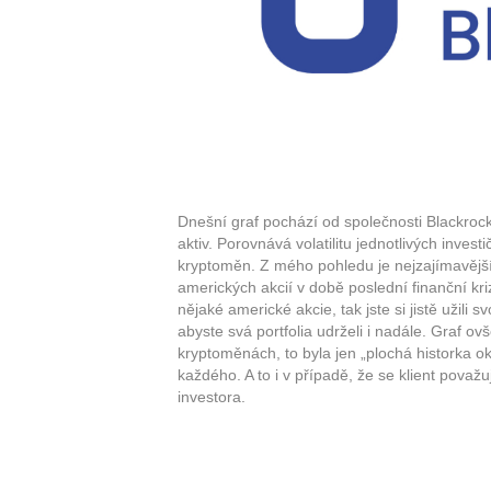
Dnešní graf pochází od společnosti Blackroc
aktiv. Porovnává volatilitu jednotlivých invest
kryptoměn. Z mého pohledu je nejzajímavější t
amerických akcií v době poslední finanční kriz
nějaké americké akcie, tak jste si jistě užil
abyste svá portfolia udrželi i nadále. Graf o
kryptoměnách, to byla jen „plochá historka ok
každého. A to i v případě, že se klient pov
investora.