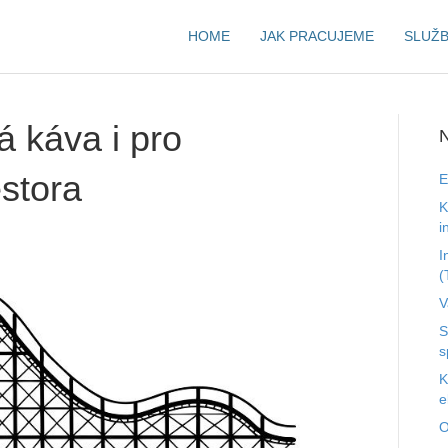
HOME
JAK PRACUJEME
SLUŽ
 káva i pro
N
stora
E
K
i
I
(
V
S
s
K
e
O