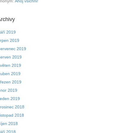
nonym
:
Ahoj všichni!
rchivy
áří 2019
rpen 2019
ervenec 2019
erven 2019
věten 2019
uben 2019
řezen 2019
nor 2019
eden 2019
rosinec 2018
istopad 2018
íjen 2018
áří 2018